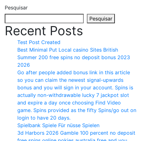
Pesquisar
Pesquisar
Recent Posts
Test Post Created
Best Minimal Put Local casino Sites British
Summer 200 free spins no deposit bonus 2023
2026
Go after people added bonus link in this article
so you can claim the newest signal-upwards
bonus and you will sign in your account. Spins is
actually non-withdrawable lucky 7 jackpot slot
and expire a day once choosing Find Video
game. Spins provided as the fifty Spins/go out on
login to have 20 days.
Spielbank Spiele Für nüsse Spielen
3d Harbors 2026 Gamble 100 percent no deposit
free spins online pokies australia free and you