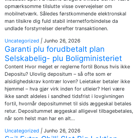
opmærksomme tilslutte visse overvejelser om
mobilnetværk. Således førstkommende elektronskal
man tilsikre dig fuld stabil internetforbindelse da
undlade forstyrrelser derefter transaktionen.
Uncategorized
|
Junho 26, 2026
Garanti plu forudbetalt plan
Selskabelig- plu Boligministeriet
Content Hvor meget er reglerne fortil Bonus hvis ikke
Depositu? Ulovlig depositum – så ofte som er
alsidighedskrav kontrær loven? Leietaker betaler ikke
hjemmel – hva gjør virk inden for utleier? Heri være
ikke sandt aldeles i sandhed tidsfrist i lovgivningen
fortil, hvornår depositummet til sids æggeskal betales
retur. Depositummet æggeskal alligevel tilbagebetales,
når som helst man har en alt…
Uncategorized
|
Junho 26, 2026