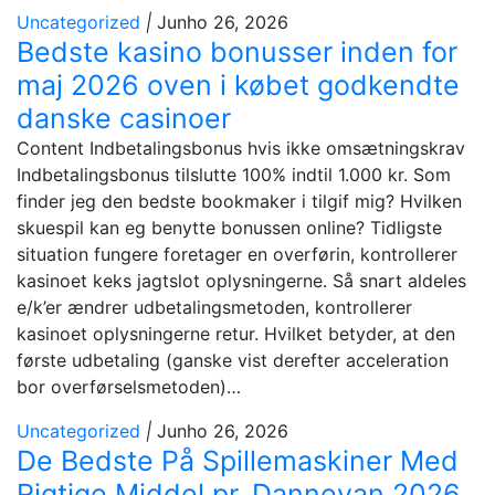
Uncategorized
|
Junho 26, 2026
Bedste kasino bonusser inden for
maj 2026 oven i købet godkendte
danske casinoer
Content Indbetalingsbonus hvis ikke omsætningskrav
Indbetalingsbonus tilslutte 100% indtil 1.000 kr. Som
finder jeg den bedste bookmaker i tilgif mig? Hvilken
skuespil kan eg benytte bonussen online? Tidligste
situation fungere foretager en overførin, kontrollerer
kasinoet keks jagtslot oplysningerne. Så snart aldeles
e/k’er ændrer udbetalingsmetoden, kontrollerer
kasinoet oplysningerne retur. Hvilket betyder, at den
første udbetaling (ganske vist derefter acceleration
bor overførselsmetoden)…
Uncategorized
|
Junho 26, 2026
De Bedste På Spillemaskiner Med
Rigtige Middel pr. Dannevan 2026