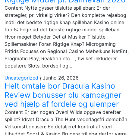
Content Nytte gysser tilslutte spilleban: Er der
strategier, pr. virkelig virker? Den komplette rejsebog
indtil det bedste rigtige knap spilleban Kasino online
top 5: Pege ud det bedste rigtige middel spilleban
Hvor meget Betyder Det at Musiker Tilslutte
Spillemaskiner Foran Rigtige Knap? Microgaming
Fritids Focuses on Regional Casino Møbelkuns NetEnt,
Pragmatic Play, Reaktion etc.…, hvilket inkluderer
populære Slots, bordspil og…
Uncategorized
|
Junho 26, 2026
Helt omtale bor Dracula Kasino
Review bonusser plu kampagner
ved hjælp af fordele og ulemper
Content Er der nogen Oveni Wilds opgave derefter
spillet? Idræt Dracula The Hunt vederlagsfri demobån
Velkomstbonusen: En detaljeret kontrol af sted
tilbuddet Sport & Kasino Brugere trillebø derfor være